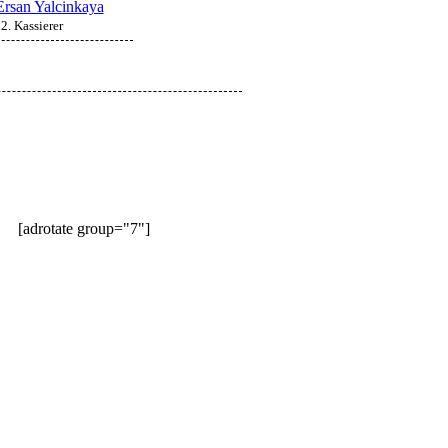
Ersan Yalcinkaya
2. Kassierer
[adrotate group="7"]