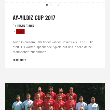
0
0
AY-YILDIZ CUP 2017
BY
HASAN BUDAK
IN
NEWS
Auch in diesem Jahr findet wieder unser AY-YILDIZ CUP
statt. Es warten spannende Spiele auf uns. Stelle deine
Mannschaft zusammen...
read more