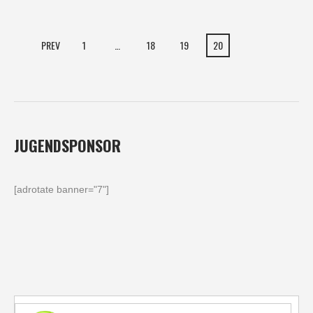
PREV
1
…
18
19
20
JUGENDSPONSOR
[adrotate banner="7"]