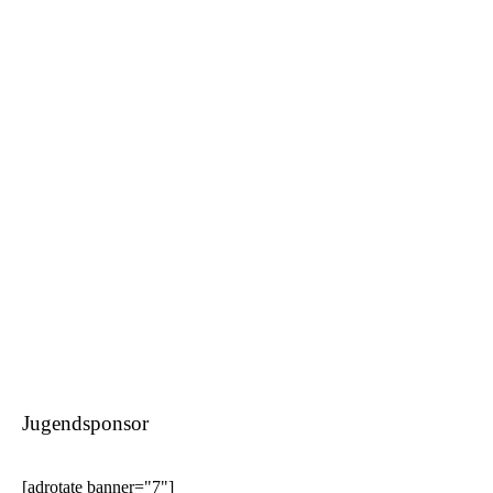
Jugendsponsor
[adrotate banner="7"]