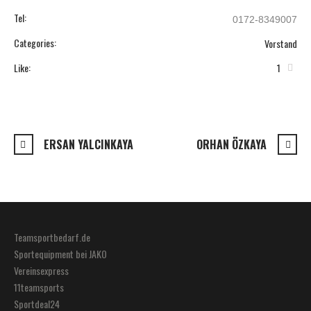
Tel:
0172-8349007
Categories:
Vorstand
Like:
1
ERSAN YALCINKAYA
ORHAN ÖZKAYA
Teamsportbedarf.de
Sportequipment bei JAKO
Vereinsexpress
11teamsports
Sportdeal24