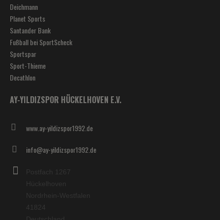
Deichmann
Planet Sports
Santander Bank
Fußball bei SportScheck
Sportspar
Sport-Thieme
Decathlon
AY-YILDIZSPOR HÜCKELHOVEN E.V.
www.ay-yildizspor1992.de
info@ay-yildizspor1992.de
Postfach 1267
Hückelhoven
Nordrhein-Westfalen
41824
Deutschland