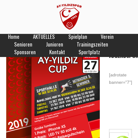
Ay-Yildizcup Tombola Verlosung, Jugend-
Vorstellung, und hinter den Kulissen
HOME
/
NEWS
/
AY-YILDIZCUP TOMBOLA VERLOSUNG, JUGEND-VORSTELLUNG,
UND HINTER DEN KULISSEN
Home
AKTUELLES
Spielplan
Verein
Senioren
Junioren
Trainingszeiten
Sponsoren
Kontakt
Sportplatz
JUGENDSPO
[adrotate
banner="7"]