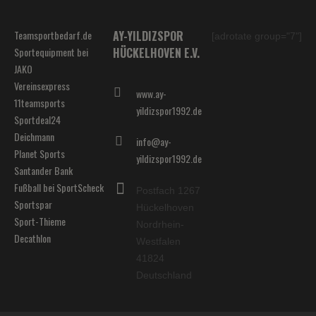
Teamsportbedarf.de
AY-YILDIZSPOR
[adrotate group="7"]
Sportequipment bei
HÜCKELHOVEN E.V.
JAKO
Vereinsexpress
www.ay-
11teamsports
yildizspor1992.de
Sportdeal24
Deichmann
info@ay-
Planet Sports
yildizspor1992.de
Santander Bank
Fußball bei SportScheck
Postfach 1267
Sportspar
Hückelhoven
Sport-Thieme
Nordrhein-
Decathlon
Westfalen
41824
Deutschland