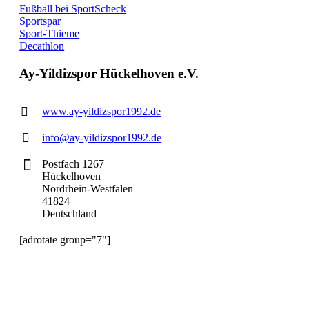
Fußball bei SportScheck
Sportspar
Sport-Thieme
Decathlon
Ay-Yildizspor Hückelhoven e.V.
www.ay-yildizspor1992.de
info@ay-yildizspor1992.de
Postfach 1267
Hückelhoven
Nordrhein-Westfalen
41824
Deutschland
[adrotate group="7"]