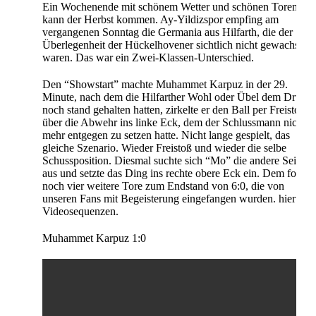
Ein Wochenende mit schönem Wetter und schönen Toren. So
kann der Herbst kommen. Ay-Yildizspor empfing am
vergangenen Sonntag die Germania aus Hilfarth, die der
Überlegenheit der Hückelhovener sichtlich nicht gewachsen
waren. Das war ein Zwei-Klassen-Unterschied.
Den “Showstart” machte Muhammet Karpuz in der 29.
Minute, nach dem die Hilfarther Wohl oder Übel dem Druck
noch stand gehalten hatten, zirkelte er den Ball per Freistoß
über die Abwehr ins linke Eck, dem der Schlussmann nichts
mehr entgegen zu setzen hatte. Nicht lange gespielt, das
gleiche Szenario. Wieder Freistoß und wieder die selbe
Schussposition. Diesmal suchte sich “Mo” die andere Seite
aus und setzte das Ding ins rechte obere Eck ein. Dem folgte
noch vier weitere Tore zum Endstand von 6:0, die von
unseren Fans mit Begeisterung eingefangen wurden. hier die
Videosequenzen.
Muhammet Karpuz 1:0