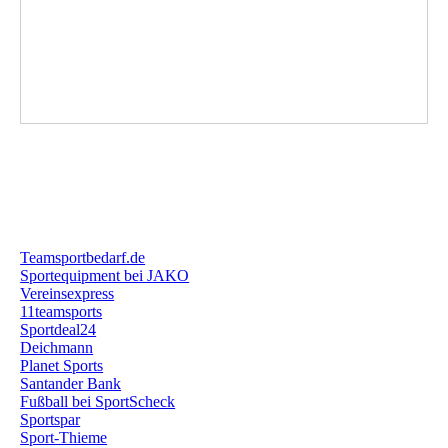
Teamsportbedarf.de
Sportequipment bei JAKO
Vereinsexpress
11teamsports
Sportdeal24
Deichmann
Planet Sports
Santander Bank
Fußball bei SportScheck
Sportspar
Sport-Thieme