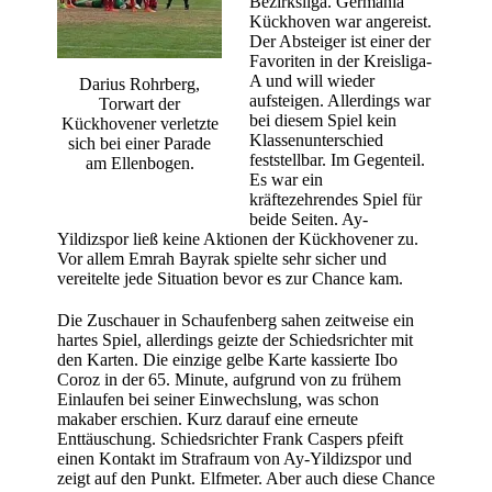
Bezirksliga. Germania
Kückhoven war angereist.
Der Absteiger ist einer der
Favoriten in der Kreisliga-
A und will wieder
Darius Rohrberg,
aufsteigen. Allerdings war
Torwart der
bei diesem Spiel kein
Kückhovener verletzte
Klassenunterschied
sich bei einer Parade
feststellbar. Im Gegenteil.
am Ellenbogen.
Es war ein
kräftezehrendes Spiel für
beide Seiten. Ay-
Yildizspor ließ keine Aktionen der Kückhovener zu.
Vor allem Emrah Bayrak spielte sehr sicher und
vereitelte jede Situation bevor es zur Chance kam.
Die Zuschauer in Schaufenberg sahen zeitweise ein
hartes Spiel, allerdings geizte der Schiedsrichter mit
den Karten. Die einzige gelbe Karte kassierte Ibo
Coroz in der 65. Minute, aufgrund von zu frühem
Einlaufen bei seiner Einwechslung, was schon
makaber erschien. Kurz darauf eine erneute
Enttäuschung. Schiedsrichter Frank Caspers pfeift
einen Kontakt im Strafraum von Ay-Yildizspor und
zeigt auf den Punkt. Elfmeter. Aber auch diese Chance