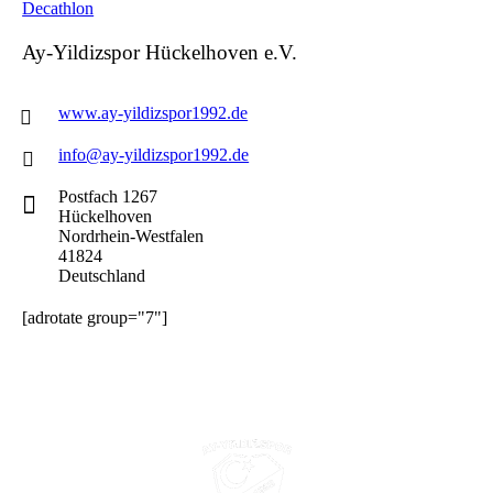
Decathlon
Ay-Yildizspor Hückelhoven e.V.
www.ay-yildizspor1992.de
info@ay-yildizspor1992.de
Postfach 1267
Hückelhoven
Nordrhein-Westfalen
41824
Deutschland
[adrotate group="7"]