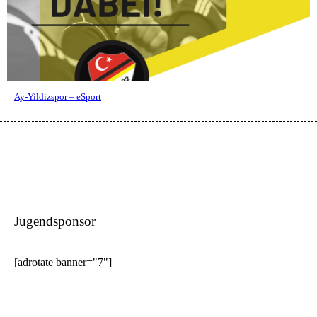
Ay-Yildizspor – eSport
Jugendsponsor
[adrotate banner="7"]