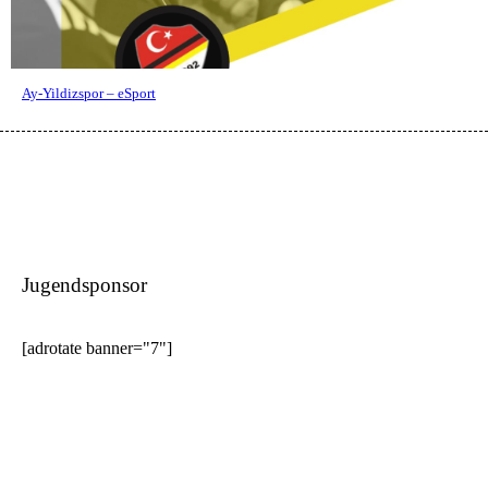
Ay-Yildizspor – eSport
Jugendsponsor
[adrotate banner="7"]