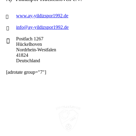
www.ay-yildizspor1992.de
info@ay-yildizspor1992.de
Postfach 1267
Hückelhoven
Nordrhein-Westfalen
41824
Deutschland
[adrotate group="7"]