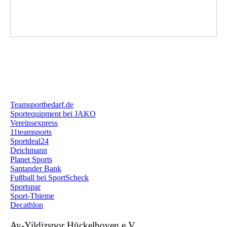
Teamsportbedarf.de
Sportequipment bei JAKO
Vereinsexpress
11teamsports
Sportdeal24
Deichmann
Planet Sports
Santander Bank
Fußball bei SportScheck
Sportspar
Sport-Thieme
Decathlon
Ay-Yildizspor Hückelhoven e.V.