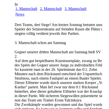
In
1. Mannschaft
2. Mannschaft
3. Mannschaft
News
Drei Teams, drei Siege! Am letzten Sonntag betraten unsere
Spieler der Seniorenteams auf fremden Rasen die Plätze und
siegten völlig verdient jeweils ihre Partien.
3. Mannschaft schon am Samstag
Gegner unserer dritten Mannschaft am Samstag hieß SV Baal
2.
Auf dem gut bespielbaren Kunstrasenplatz, zwang zu Beginn
des Spiels der Gegner unsere Jungs zu individuellen Fehlern.
So kassierte man in der 26. Spielminute das 0:1. Zehn
Minuten nach dem Rückstand entschied der Unparteiische au
Strafstoss, nach einem Faulspiel an einem Baaler Spieler.
Dieser Elfmeter wurde durch unseren starken Keeper „Yunus
Kardas“ pariert. Man lief zwar nur dem 0:1 Rückstand
hinterher, aber dieser gehaltene Elfmeter war der Knackpunkt
in dieser Partie. Mit sicherem Siegeswillen präsentierte sich
nun das Team um Trainer Ersan Yalcinkaya.
Die Zweikämpfe wurden gewonnen und das Spiel wurde an
sich gerissen. So kam wie es kommen sollte und Spielertraine