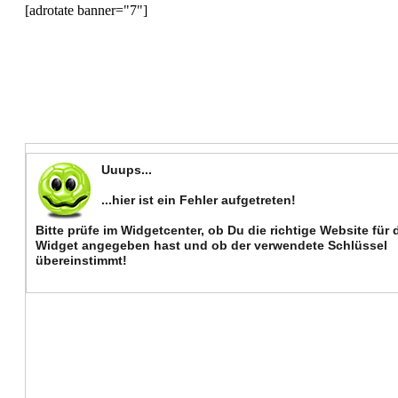
[adrotate banner="7"]