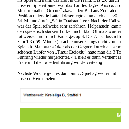
ins Spiel und nahm das Heft in die Hand. Das 2:0 durch
unseren Spielertrainer war das Tor des Tages. Aus ca. 35
Metern knallte „Orhan Özkaya“ den Ball aus Zentraler
Position unter die Latte. Dieser legte dann auch das 3:0 in der
34. Minute durch „Sahin Dagistan“ vor. Nach der Halbzeit
war das Spiel teilweise sehr zerfahren. Helpenstein kam mit
den spielerisch starken Türken nicht klar. Oftmals wurden die
rot weissen nur durch Fauls gestoppt. Der Anschlusstreffer
zum 1:3 ( 59. Minute ) brachte unsere Jungs nicht von ihrem
Spiel ab. Man war stärker als der Gegner. Durch ein sehr
schönen Lupfer von „Timur Etcioglu“ hatte man die 3 Tore
Führung wieder hergerichtet. 4:1 hieß es dann verdient am
Ende und die Tabellenführung wurde verteidigt.
Nächste Woche geht es dann am 7. Spieltag weiter mit
unseren Heimspielen.