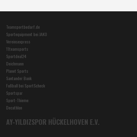
Teamsportbedarf.de
Sportequipment bei JAKO
Vereinsexpress
11teamsports
Sportdeal24
Deichmann
Planet Sports
Santander Bank
Fußball bei SportScheck
Sportspar
Sport-Thieme
Decathlon
AY-YILDIZSPOR HÜCKELHOVEN E.V.