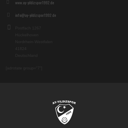
www.ay-yildizspor1992.de
info@ay-yildizspor1992.de
Postfach 1267
Hückelhoven
Nordrhein-Westfalen
41824
Deutschland
[adrotate group="7"]