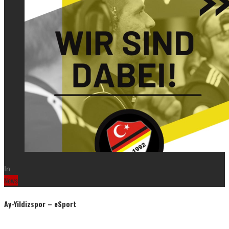
In
News
Ay-Yildizspor – eSport