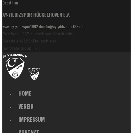
Decathlon
AY-YILDIZSPOR HÜCKELHOVEN E.V.
www.ay-yildizspor1992.de
info@ay-yildizspor1992.de
Postfach 1267
Hückelhoven
Nordrhein-
Westfalen
41824
Deutschland
[adrotate group="7"]
HOME
VEREIN
IMPRESSUM
KONTAKT