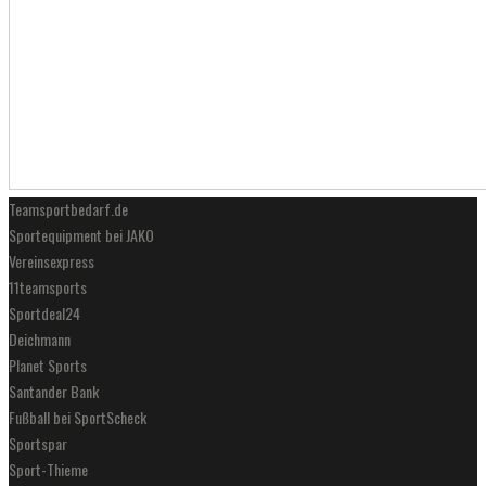
Teamsportbedarf.de
Sportequipment bei JAKO
Vereinsexpress
11teamsports
Sportdeal24
Deichmann
Planet Sports
Santander Bank
Fußball bei SportScheck
Sportspar
Sport-Thieme