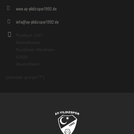
www.ay-yildizspor1992.de
info@ay-yildizspor1992.de
Postfach 1267
Hückelhoven
Nordrhein-Westfalen
41824
Deutschland
[adrotate group="7"]