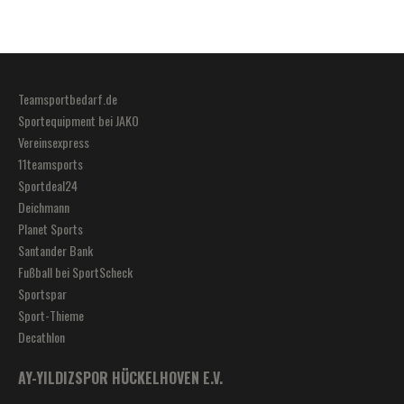
Teamsportbedarf.de
Sportequipment bei JAKO
Vereinsexpress
11teamsports
Sportdeal24
Deichmann
Planet Sports
Santander Bank
Fußball bei SportScheck
Sportspar
Sport-Thieme
Decathlon
AY-YILDIZSPOR HÜCKELHOVEN E.V.