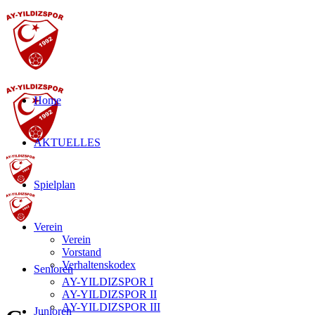
Home
AKTUELLES
Spielplan
Verein
Verein
Vorstand
Verhaltenskodex
Senioren
AY-YILDIZSPOR I
AY-YILDIZSPOR II
AY-YILDIZSPOR III
Junioren