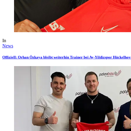
In
News
Offiziell: Orhan Özkaya bleibt weiterhin Trainer bei Ay-Yildizspor Hückelho