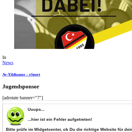
In
News
Ay-Yildizspor – eSport
Jugendsponsor
[adrotate banner="7"]