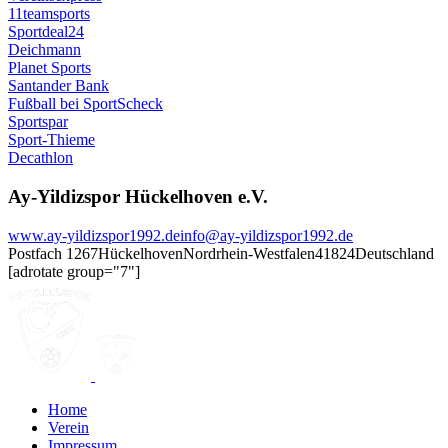
11teamsports
Sportdeal24
Deichmann
Planet Sports
Santander Bank
Fußball bei SportScheck
Sportspar
Sport-Thieme
Decathlon
Ay-Yildizspor Hückelhoven e.V.
www.ay-yildizspor1992.de
info@ay-yildizspor1992.de
Postfach 1267
Hückelhoven
Nordrhein-Westfalen
41824
Deutschland
[adrotate group="7"]
Home
Verein
Impressum