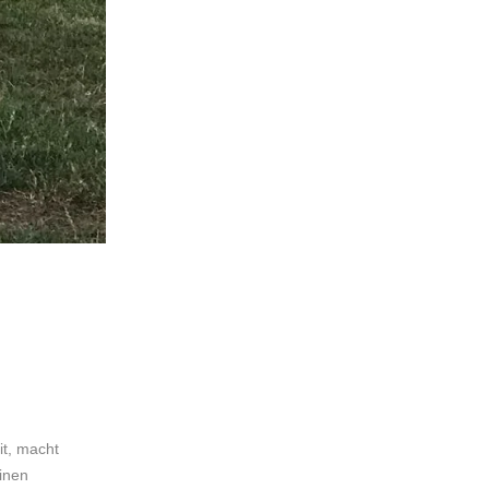
m
it, macht
einen