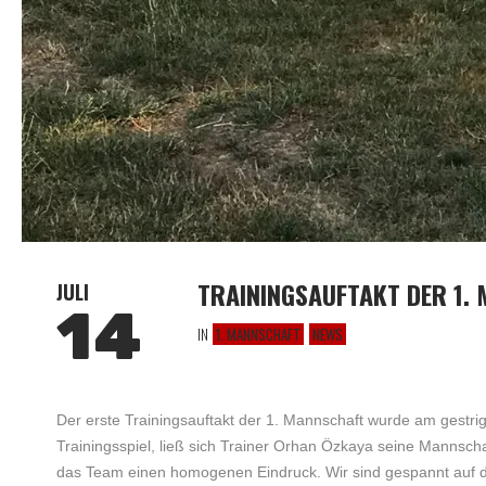
TRAININGSAUFTAKT DER 1.
JULI
14
IN
1. MANNSCHAFT
NEWS
Der erste Trainingsauftakt der 1. Mannschaft wurde am gestri
Trainingsspiel, ließ sich Trainer Orhan Özkaya seine Mannscha
das Team einen homogenen Eindruck. Wir sind gespannt auf die 