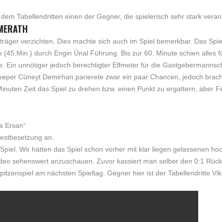
m Tabellendritten einen der Gegner, die spielerisch sehr stark veranla
MMERATH
äger verzichten. Dies machte sich auch im Spiel bemerkbar. Das Spiel 
(45.Min ) durch Engin Ünal Führung. Bis zur 60. Minute schien alles f
te. Ein unnötiger jedoch berechtigter Elfmeter für die Gastgebermannsc
Keeper Cüneyt Demirhan parierete zwar ein paar Chancen, jedoch bracht
inuten Zeit das Spiel zu drehen bzw. einen Punkt zu ergattern, aber 
a Ersan“
Bestbesetzung an.
piel. Wir hätten das Spiel schon vorher mit klar liegen gelassenen h
 Video sehenswert anzuschauen. Zuvor kassiert man selber den 0:1 Rück
tzenspiel am nächsten Spieltag. Gegner hier ist der Tabellendritte Vi