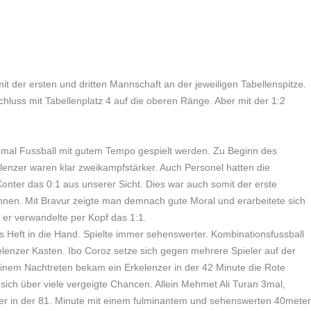
der ersten und dritten Mannschaft an der jeweiligen Tabellenspitze.
chluss mit Tabellenplatz 4 auf die oberen Ränge. Aber mit der 1:2
er mal Fussball mit gutem Tempo gespielt werden. Zu Beginn des
elenzer waren klar zweikampfstärker. Auch Personel hatten die
 Konter das 0:1 aus unserer Sicht. Dies war auch somit der erste
en. Mit Bravur zeigte man demnach gute Moral und erarbeitete sich
 er verwandelte per Kopf das 1:1.
as Heft in die Hand. Spielte immer sehenswerter. Kombinationsfussball
lenzer Kasten. Ibo Coroz setze sich gegen mehrere Spieler auf der
einem Nachtreten bekam ein Erkelenzer in der 42 Minute die Rote
sich über viele vergeigte Chancen. Allein Mehmet Ali Turan 3mal,
ser in der 81. Minute mit einem fulminantem und sehenswerten 40meter