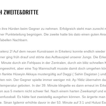
 ZWEITE&DRITTE
hre Hürden beim Gegner zu nehmen. Erfolgreich steht man zurecht mit 
iner Punkteteilung begnügen. Die zweite hatte bis dato einen guten Ans
Tabellen Nachbarn.
Erkelenz 2! Auf dem neuen Kunstrasen in Erkelenz konnte endlich wied
gner ging früh drauf und störte das Aufbauspiel unserer Jungs. Die Erk
. Minute durch ein Fehlpass in der Zentralen, durch ein blitz schnellen
ungewohnt, aber eine Top Mannschaft musste damit doch umgehen könn
 flankte Hüseyin Akkaya mustergültig auf Daggi ( Sahin Dagistan ) und
hinten rein. Der Gegner spielte immer weniger mit. Ay-Yildiz übernahm d
mperatur geboten. In der 39. Minute klingelte es dann erneut im Erke
ben aus 5 metern nicht schwer fiel. Nach einem harten Zweikampf und 
nfussball. Es hätte fast zweistellig ausgehen können. So ärgerte man 
. Sinan Igdemir erhöhte davor in der 53. Minute auf 3:1 und Hulusi E