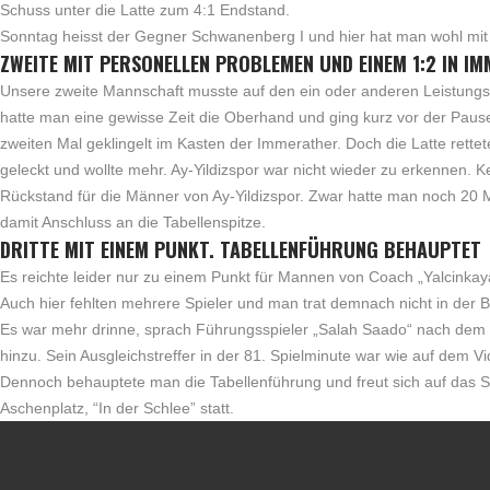
Schuss unter die Latte zum 4:1 Endstand.
Sonntag heisst der Gegner Schwanenberg I und hier hat man wohl mit de
ZWEITE MIT PERSONELLEN PROBLEMEN UND EINEM 1:2 IN I
Unsere zweite Mannschaft musste auf den ein oder anderen Leistungstr
hatte man eine gewisse Zeit die Oberhand und ging kurz vor der Pause 
zweiten Mal geklingelt im Kasten der Immerather. Doch die Latte rette
geleckt und wollte mehr. Ay-Yildizspor war nicht wieder zu erkennen. 
Rückstand für die Männer von Ay-Yildizspor. Zwar hatte man noch 20 M
damit Anschluss an die Tabellenspitze.
DRITTE MIT EINEM PUNKT. TABELLENFÜHRUNG BEHAUPTET
Es reichte leider nur zu einem Punkt für Mannen von Coach „Yalcinkay
Auch hier fehlten mehrere Spieler und man trat demnach nicht in der 
Es war mehr drinne, sprach Führungsspieler „Salah Saado“ nach dem S
hinzu. Sein Ausgleichstreffer in der 81. Spielminute war wie auf dem
Dennoch behauptete man die Tabellenführung und freut sich auf das Spi
Aschenplatz, “In der Schlee” statt.