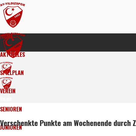
HOME
AKTUELLES
SPIELPLAN
VEREIN
Verein
Vorstand
SENIOREN
Verhaltenskodex
AY-YILDIZSPOR I
Verschenkte Punkte am Wochenende durch Z
JUNIOREN
AY-YILDIZSPOR II