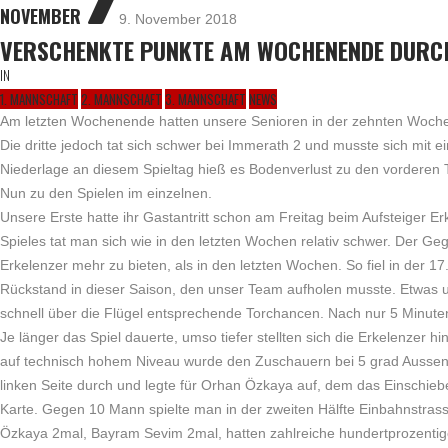
7
NOVEMBER
9. November 2018
VERSCHENKTE PUNKTE AM WOCHENENDE DURCH
IN
1. MANNSCHAFT
2. MANNSCHAFT
3. MANNSCHAFT
NEWS
Am letzten Wochenende hatten unsere Senioren in der zehnten Woche i
Die dritte jedoch tat sich schwer bei Immerath 2 und musste sich mit e
Niederlage an diesem Spieltag hieß es Bodenverlust zu den vorderen 
Nun zu den Spielen im einzelnen.
Unsere Erste hatte ihr Gastantritt schon am Freitag beim Aufsteiger 
Spieles tat man sich wie in den letzten Wochen relativ schwer. Der Ge
Erkelenzer mehr zu bieten, als in den letzten Wochen. So fiel in der 17
Rückstand in dieser Saison, den unser Team aufholen musste. Etwas 
schnell über die Flügel entsprechende Torchancen. Nach nur 5 Minuten
Je länger das Spiel dauerte, umso tiefer stellten sich die Erkelenzer 
auf technisch hohem Niveau wurde den Zuschauern bei 5 grad Aussente
linken Seite durch und legte für Orhan Özkaya auf, dem das Einschie
Karte. Gegen 10 Mann spielte man in der zweiten Hälfte Einbahnstrasse
Özkaya 2mal, Bayram Sevim 2mal, hatten zahlreiche hundertprozentige