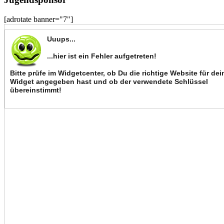
[adrotate banner="7"]