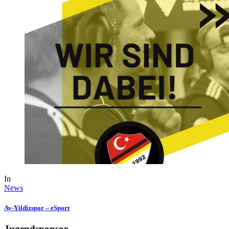
In
News
Ay-Yildizspor – eSport
Jugendsponsor