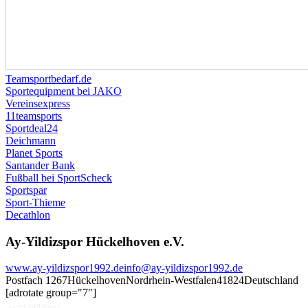
Teamsportbedarf.de
Sportequipment bei JAKO
Vereinsexpress
11teamsports
Sportdeal24
Deichmann
Planet Sports
Santander Bank
Fußball bei SportScheck
Sportspar
Sport-Thieme
Decathlon
Ay-Yildizspor Hückelhoven e.V.
www.ay-yildizspor1992.de
info@ay-yildizspor1992.de
Postfach 1267
Hückelhoven
Nordrhein-Westfalen
41824
Deutschland
[adrotate group="7"]