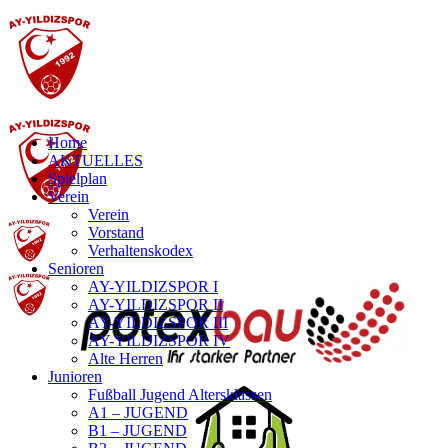
Home
AKTUELLES
Spielplan
Verein
Verein
Vorstand
Verhaltenskodex
Senioren
AY-YILDIZSPOR I
AY-YILDIZSPOR II
AY-YILDIZSPOR III
AY-YILDIZSPOR IV
Alte Herren
Junioren
Fußball Jugend Altersklassen
A1 – JUGEND
B1 – JUGEND