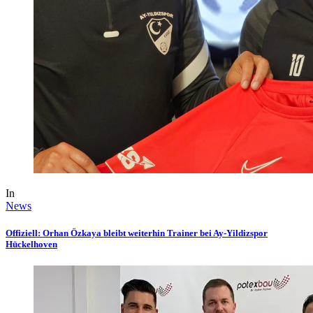
In
News
Offiziell: Orhan Özkaya bleibt weiterhin Trainer bei Ay-Yildizspor
Hückelhoven