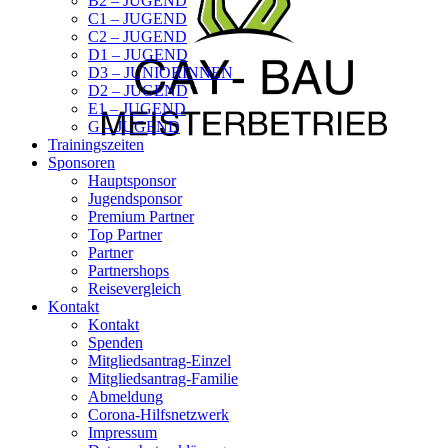
B2 – JUGEND
C1 – JUGEND
C2 – JUGEND
D1 – JUGEND
D3 – JUNIORINNEN
D2 – JUGEND
E1 – JUGEND
G – JUGEND
Trainingszeiten
Sponsoren
Hauptsponsor
Jugendsponsor
Premium Partner
Top Partner
Partner
Partnershops
Reisevergleich
Kontakt
Kontakt
Spenden
Mitgliedsantrag-Einzel
Mitgliedsantrag-Familie
Abmeldung
Corona-Hilfsnetzwerk
Impressum