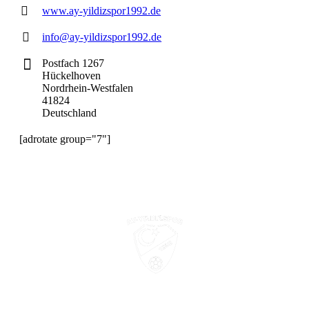
www.ay-yildizspor1992.de
info@ay-yildizspor1992.de
Postfach 1267
Hückelhoven
Nordrhein-Westfalen
41824
Deutschland
[adrotate group="7"]