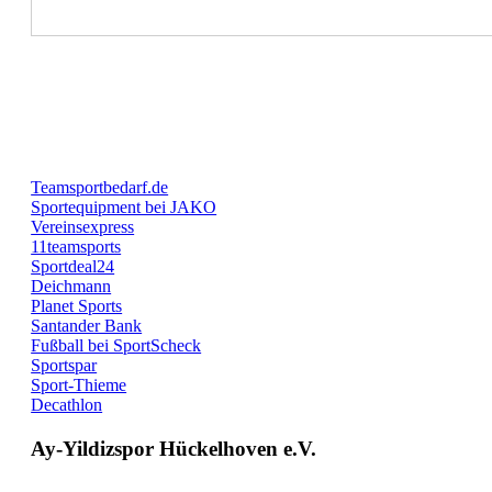
Teamsportbedarf.de
Sportequipment bei JAKO
Vereinsexpress
11teamsports
Sportdeal24
Deichmann
Planet Sports
Santander Bank
Fußball bei SportScheck
Sportspar
Sport-Thieme
Decathlon
Ay-Yildizspor Hückelhoven e.V.