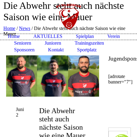
Die Abwehr steht auch nächste
Saison wie eine Mauer
Home
/
News
/
Die Abwehr steht auch nächste Saison wie eine
Mauer
Home
AKTUELLES
Spielplan
Verein
Senioren
Junioren
Trainingszeiten
Sponsoren
Kontakt
Sportplatz
Jugendspon
[adrotate
banner="7"]
Juni
Die Abwehr
2
steht auch
nächste Saison
wie eine Mauer