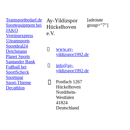
Teamsportbedarf.de
Ay-Yildizspor
[adrotate
Sportequipment bei
group="7"]
Hückelhoven
JAKO
e.V.
Vereinsexpress
11teamsports
Sportdeal24
www.ay-
Deichmann
yildizspor1992.de
Planet Sports
Santander Bank
info@ay-
Fußball bei
yildizspor1992.de
SportScheck
Sportspar
Postfach 1267
Sport-Thieme
Hückelhoven
Decathlon
Nordrhein-
Westfalen
41824
Deutschland